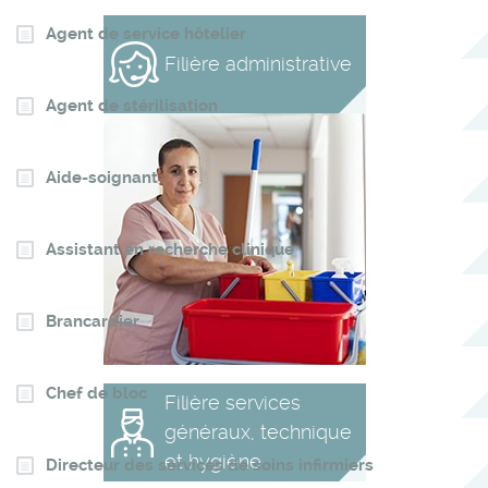
Agent de service hôtelier
Filière administrative
Agent de stérilisation
Aide-soignant
Assistant en recherche clinique
Brancardier
Chef de bloc
Filière services
généraux, technique
et hygiène
Directeur des services de soins infirmiers