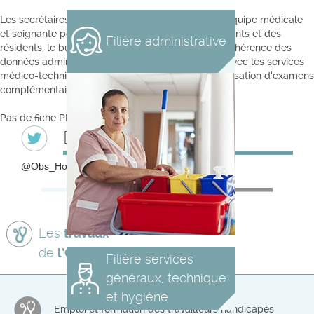
Les secrétaires médicales sont en relation avec l’équipe médicale
et soignante pour l’organisation du circuit des patients et des
Filière administrative
résidents, le bureau des entrées pour la mise en cohérence des
données administratives relatives aux patients et avec les services
médico-techniques de l’établissement pour la réalisation d’examens
complémentaires.
Pas de fiche PDF disponible pour le moment
Derniers tweets
@Obs_HospiPrivee
Les
travaux
de
l’Observatoire
Filière services
généraux, technique
et hygiène
Emploi et formation des travailleurs handicapés