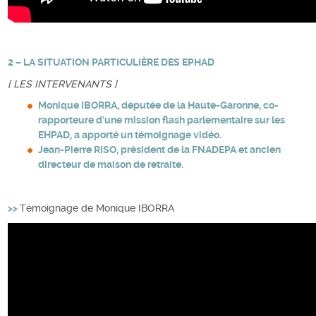
2 – LA SITUATION PARTICULIÈRE DES EPHAD
[ LES INTERVENANTS ]
Monique IBORRA, députée de la Haute-Garonne, co-
rapporteure d’une mission flash parlementaire sur les
EHPAD, a apporté un témoignage vidéo.
Jean-Pierre RISO, président de la FNADEPA et ancien
directeur de maison de retraite.
>>
Témoignage de Monique IBORRA