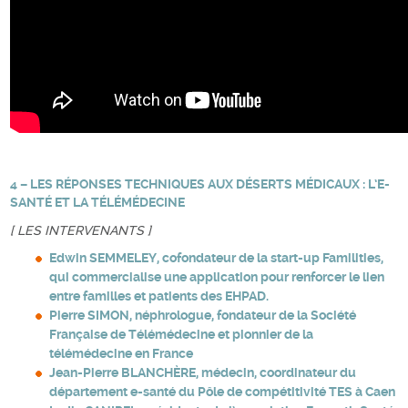
4 – LES RÉPONSES TECHNIQUES AUX DÉSERTS MÉDICAUX : L’E-
SANTÉ ET LA TÉLÉMÉDECINE
[ LES INTERVENANTS ]
Edwin SEMMELEY, cofondateur de la start-up Familities,
qui commercialise une application pour renforcer le lien
entre familles et patients des EHPAD.
Pierre SIMON, néphrologue, fondateur de la Société
Française de Télémédecine et pionnier de la
télémédecine en France
Jean-Pierre BLANCHÈRE, médecin, coordinateur du
département e-santé du Pôle de compétitivité TES à Caen