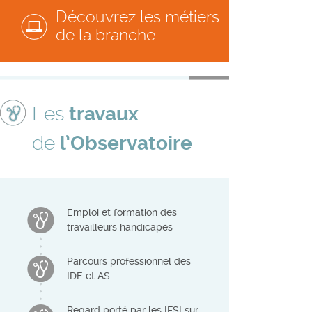
Découvrez les métiers
de la branche
Les
travaux
de
l’Observatoire
Emploi et formation des
travailleurs handicapés
Parcours professionnel des
IDE et AS
Regard porté par les IFSI sur