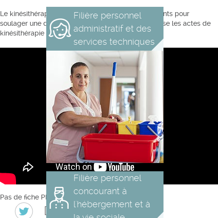
Le kinésithérapeute manipule le corps de ses patients pour
Filière personnel
soulager une douleur ou pour les rééduquer. Il réalise les actes de
administratif et des
kinésithérapie à partir d’une prescription médicale.
services techniques
Filière personnel
concourant à
Pas de fiche PDF disponible pour le moment
l'hébergement et à
Derniers tweets
la vie sociale